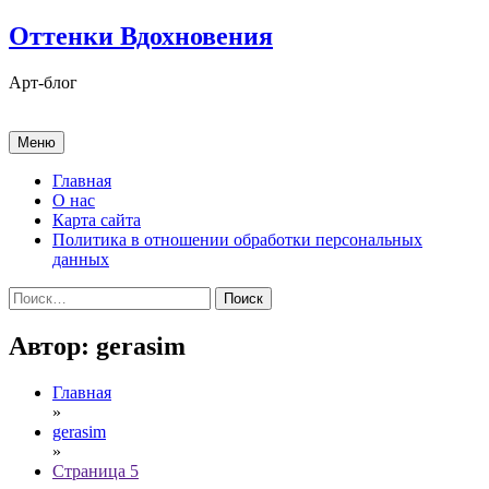
Перейти
Оттенки Вдохновения
к
содержимому
Арт-блог
Меню
Главная
О нас
Карта сайта
Политика в отношении обработки персональных
данных
Найти:
Автор:
gerasim
Главная
»
gerasim
»
Страница 5