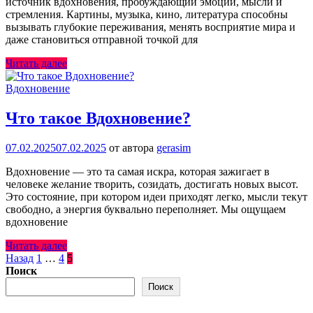
источник вдохновения, пробуждающий эмоции, мысли и
стремления. Картины, музыка, кино, литература способны
вызывать глубокие переживания, менять восприятие мира и
даже становиться отправной точкой для
Читать далее
Вдохновение
Что такое Вдохновение?
07.02.2025
07.02.2025
от автора
gerasim
Вдохновение — это та самая искра, которая зажигает в
человеке желание творить, созидать, достигать новых высот.
Это состояние, при котором идеи приходят легко, мысли текут
свободно, а энергия буквально переполняет. Мы ощущаем
вдохновение
Читать далее
Пагинация
Назад
1
…
4
5
Поиск
записей
Поиск